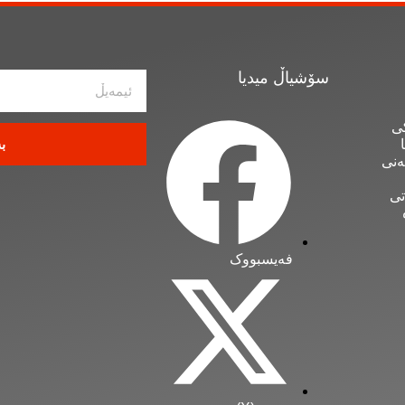
سۆشیاڵ میدیا
ی
ب
ەنی
تی
فەیسبووک