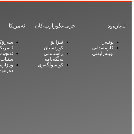
لەبارەوە
خزمەتگوزارییەکان
ئەمریکا
نوێنەر
ڤیزا بۆ
سەرۆک
کارمەندانی
کوردستان
ئەمریکا
نوێنەرایەتی
ڕاستاندنی
ئەنجوم
بەڵگەنامە
سێنات
کونسوڵگەری
وەزارە
دەرەوە