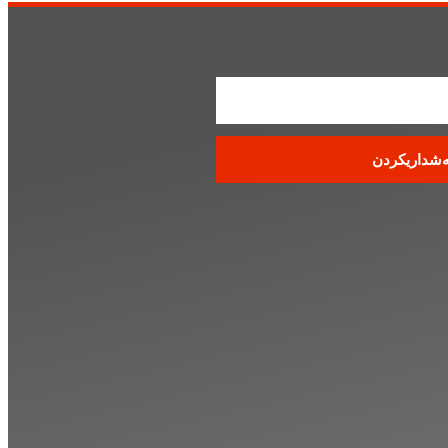
ەشداریکردن